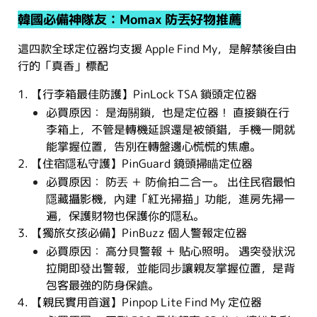
韓國必備神隊友：Momax 防丟好物推薦
這四款全球定位器均支援 Apple Find My，是解禁後自由
行的「真香」標配
1. 【行李箱最佳防護】PinLock TSA 鎖頭定位器
必買原因： 是海關鎖，也是定位器！ 直接鎖在行
李箱上，不管是轉機延誤還是被領錯，手機一開就
能掌握位置，告別在轉盤邊心慌慌的焦慮。
2. 【住宿隱私守護】PinGuard 鏡頭掃瞄定位器
必買原因： 防丟 ＋ 防偷拍二合一。 出住民宿最怕
隱藏攝影機，內建「紅光掃描」功能，進房先掃一
遍，保護財物也保護你的隱私。
3. 【獨旅女孩必備】PinBuzz 個人警報定位器
必買原因： 高分貝警報 ＋ 貼心照明。 遇突發狀況
拉開即發出警報，並能同步讓親友掌握位置，是背
包客最強的防身保鑣。
4. 【親民實用首選】Pinpop Lite Find My 定位器