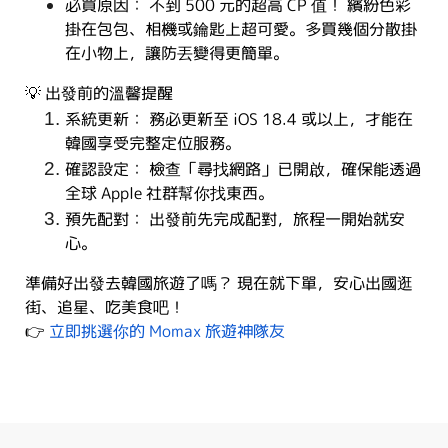
必買原因： 不到 500 元的超高 CP 值！ 繽紛色彩
掛在包包、相機或鑰匙上超可愛。多買幾個分散掛
在小物上，讓防丟變得更簡單。
💡 出發前的溫馨提醒
系統更新： 務必更新至 iOS 18.4 或以上，才能在
韓國享受完整定位服務。
確認設定： 檢查「尋找網路」已開啟，確保能透過
全球 Apple 社群幫你找東西。
預先配對： 出發前先完成配對，旅程一開始就安
心。
準備好出發去韓國旅遊了嗎？ 現在就下單，安心出國逛
街、追星、吃美食吧！
👉
立即挑選你的 Momax 旅遊神隊友