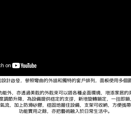
的設計啟發，參照彎曲的外牆和獨特的窗戶排列，面板使用多個
功能外，亦透過美觀的外觀來可以搭各種桌面環境，增添家居的
度調節升降，為設備提供穩定的支撐，新增旋轉鎖定，一扭即鎖
氣流，加上防滑矽膠，穩固地握住設備，支架可收納，方便攜帶
功能實用之餘，亦把藝術融入於日常生活中。