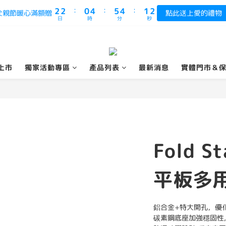
3
3
1
5
6
5
2
2
:
:
:
2
2
0
4
5
4
1
1
父親節暖心滿額贈
點此送上愛的禮物
日
時
分
秒
1
1
3
4
3
0
0
0
0
2
3
2
1
2
1
0
1
0
0
上市
獨家活動專區
產品列表
最新消息
實體門市＆
Fold S
平板多
鋁合金+特大開孔，優
碳素鋼底座加強穩固性,