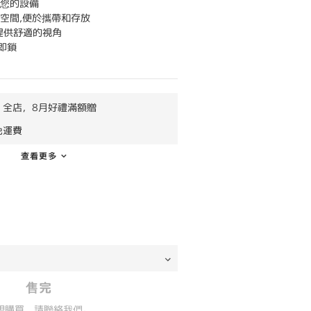
您的設備  
空間,便於攜帶和存放 
提供舒適的視角 
即鎖
全店，8月好禮滿額贈
免運費
查看更多
售完
想購買，請聯絡我們。