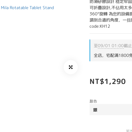
防滑矽膠設計 穩定牢固
可折疊設計,不佔用太多
360°旋轉 為您的設備
調到合適的角度，一扭
code:KH12
至
09/01 01:00
截止
全店，宅配滿1800
NT$1,290
顏色
若